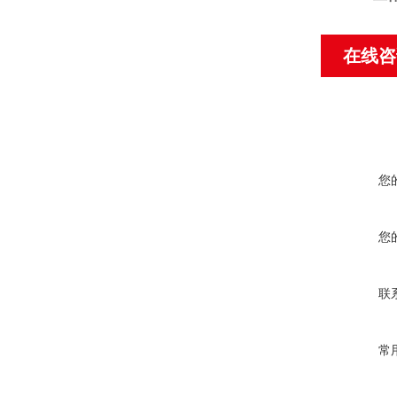
在线咨
您
您
联
常