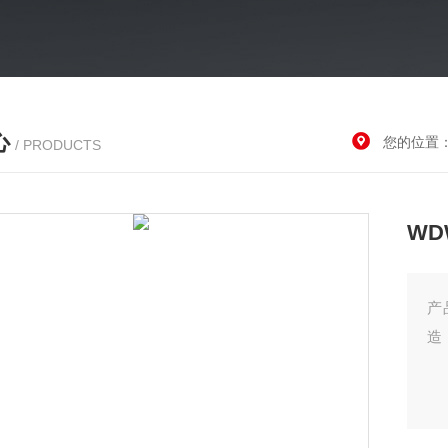
心
您的位置
/ PRODUCTS
WD
产
造