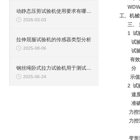
WDW
动静态压剪试验机使用要求有哪些？
工、机械
2026-03-03
三、
1
试
拉伸屈服试验机的传感器类型分析
试验
2025-08-06
试
有效
钢丝绳卧式拉力试验机用于测试钢丝绳、钢丝、电缆等材料拉伸性能
分
2025-06-24
示值
2
试
速度
准
力控
力控
变形