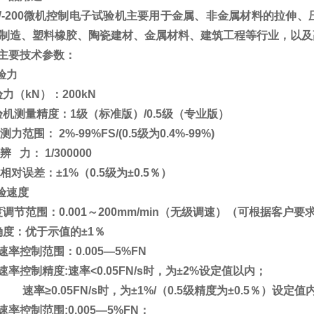
-200
微机控制电子试验机主要用于金属、非金属材料的拉伸、
制造、塑料橡胶、陶瓷建材、金属材料、建筑工程等行业，以及
主要技术参数：
验力
力（kN）：200kN
验机测量精度：1级（标准版）/
0.5
级（专业版）
测力范围： 2%-99%FS/
(0.5
级为0.4%-99%)
辨
力： 1/300000
相对误差：±1%
（0.5级为±0.5％）
验速度
调节范围：0.001～200mm/min（无级调速）
（可根据客户要
确度：优于示值的±1％
速率控制范围：0.005—5%FN
速率控制精度:速率<0.05FN/s时，为±2%设定值以内；
速率≥0.05FN/s时，为±1%/
（0.5级精度为±0.5％）
设定值
速率控制范围:0.005—5%FN；