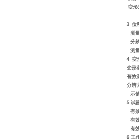
变形
3
位
测量
分辨
测
4
变
变形
有效
分辨力
示
5
试
有效
有效
有效
6
工