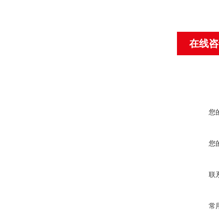
在线咨
您
您
联
常