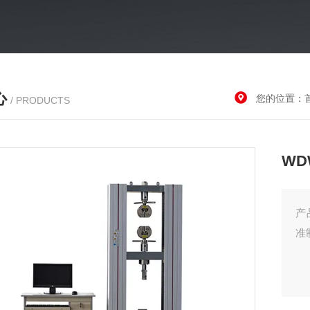
心
您的位置：
/ PRODUCTS
W
产
准