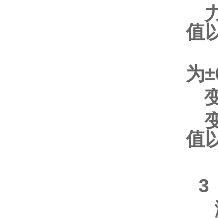
值
为±
值