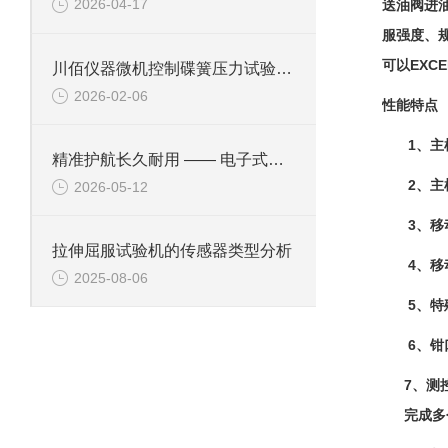
2026-04-17
送油阀进
服强度、
可以
EXCE
川佰仪器微机控制碟簧压力试验机高精度维护方案
2026-02-06
性能特点
1
、主
精准护航长久耐用 —— 电子式剪切试验机日常维护与保养方案
2
、主
2026-05-12
3
、移
拉伸屈服试验机的传感器类型分析
4
、移
2025-08-06
5
、特
6
、钳
7
、测
完成多