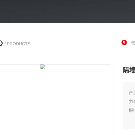
心
您
/ PRODUCTS
隔
产
力
服