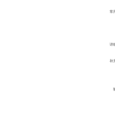
常
详
补