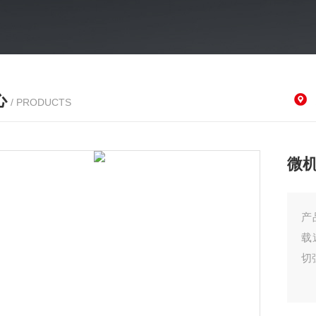
心
/ PRODUCTS
微
产
载
切