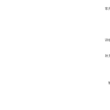
常
详
补